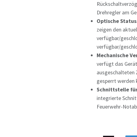
Rückschaltverzög
Drehregler am Ger
Optische Status
zeigen den aktuel
verfügbar/geschl
verfügbar/geschl
Mechanische Ver
verfügt das Gerä
ausgeschalteten 
gesperrt werden 
Schnittstelle fü
integrierte Schni
Feuerwehr-Notabs