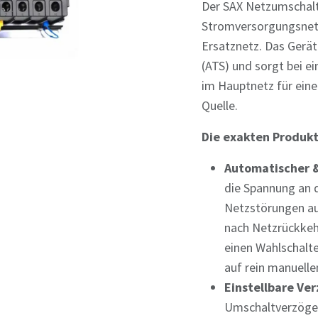
Der SAX Netzumschalt
Stromversorgungsnet
Ersatznetz. Das Gerät
(ATS) und sorgt bei 
im Hauptnetz für eine
Quelle.
Die exakten Produk
Automatischer &
die Spannung an d
Netzstörungen au
nach Netzrückkeh
einen Wahlschalt
auf rein manuelle
Einstellbare Ve
Umschaltverzöge