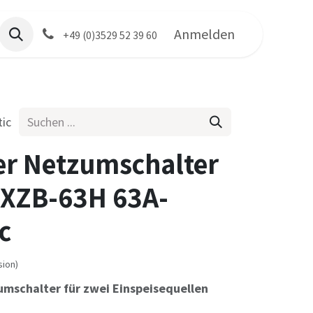
Anmelden
+49 (0)3529 52 39 60
ic
r Netzumschalter
NXZB-63H 63A-
c
sion)
mschalter für zwei Einspeisequellen