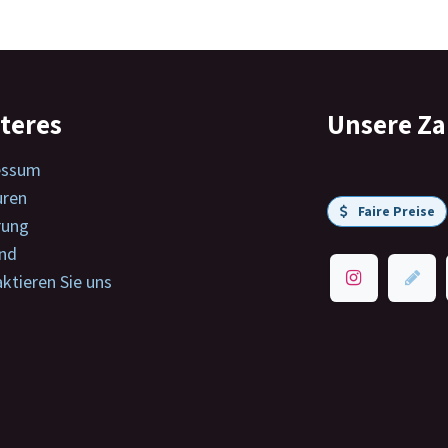
teres
Unsere Z
essum
uren
Faire Preise
rung
nd
ktieren Sie uns