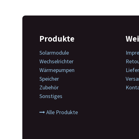
Produkte
Wei
Solarmodule
Impr
Wechselrichter
Reto
Wärmepumpen
Liefe
Speicher
Versa
Zubehör
Konta
Sonstiges
Alle Produkte