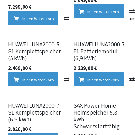
7.299,00
€
In den Warenkorb
In den Warenkorb
Vergleichen
Auf die Wun
HUAWEI LUNA2000-5-
HUAWEI LUNA2000-7-
S1 Komplettspeicher
E1 Batteriemodul
(5 kWh)
(6,9 kWh)
2.469,00
€
2.239,00
€
In den Warenkorb
Vergleichen
In den Warenkorb
Auf die Wun
HUAWEI LUNA2000-7-
SAX Power Home
S1 Komplettspeicher
Heimspeicher 5,8
(6,9 kWh)
kWh -
Schwarzstartfähig
3.020,00
€