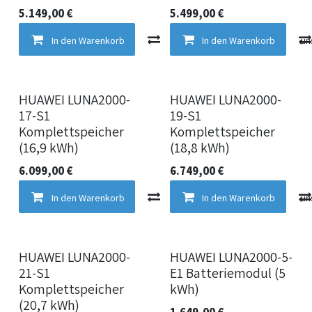
5.149,00
€
5.499,00
€
In den Warenkorb
Vergleichen
In den Warenkorb
Auf die Wun
HUAWEI LUNA2000-
HUAWEI LUNA2000-
17-S1
19-S1
Komplettspeicher
Komplettspeicher
(16,9 kWh)
(18,8 kWh)
6.099,00
€
6.749,00
€
In den Warenkorb
Vergleichen
In den Warenkorb
Auf die Wun
HUAWEI LUNA2000-
HUAWEI LUNA2000-5-
21-S1
E1 Batteriemodul (5
Komplettspeicher
kWh)
(20,7 kWh)
1.649,00
€