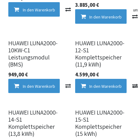
3.885,00
€
In den Warenkorb
Vergleichen
Auf die Wun
In den Warenkorb
HUAWEI LUNA2000-
HUAWEI LUNA2000-
10KW-C1
12-S1
Leistungsmodul
Komplettspeicher
(BMS)
(11,9 kWh)
949,00
€
4.599,00
€
In den Warenkorb
Vergleichen
In den Warenkorb
Auf die Wun
HUAWEI LUNA2000-
HUAWEI LUNA2000-
14-S1
15-S1
Komplettspeicher
Komplettspeicher
(13,8 kWh)
(15 kWh)