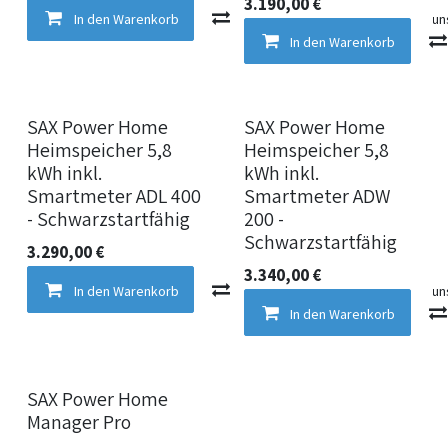
3.190,00
€
In den Warenkorb
Vergleichen
Auf die Wun
In den Warenkorb
SAX Power Home
SAX Power Home
Heimspeicher 5,8
Heimspeicher 5,8
kWh inkl.
kWh inkl.
Smartmeter ADL 400
Smartmeter ADW
- Schwarzstartfähig
200 -
Schwarzstartfähig
3.290,00
€
3.340,00
€
In den Warenkorb
Vergleichen
Auf die Wun
In den Warenkorb
SAX Power Home
Manager Pro