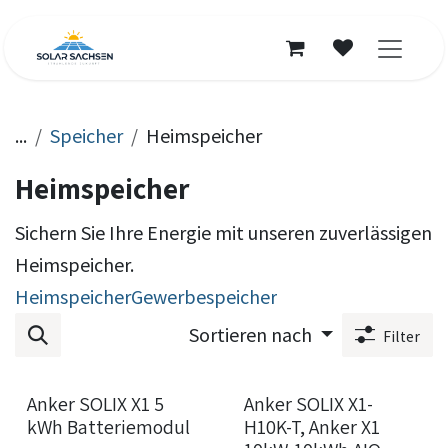
Zum Inhalt springen
...
Speicher
Heimspeicher
Heimspeicher
Sichern Sie Ihre Energie mit unseren zuverlässigen
Heimspeicher.
Heimspeicher
Gewerbespeicher
Sortieren nach
Filter
Anker SOLIX X1 5
Anker SOLIX X1-
kWh Batteriemodul
H10K-T, Anker X1