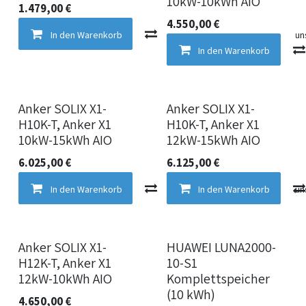
10kW-10kWh AIO
1.479,00
€
4.550,00
€
In den Warenkorb
Vergleichen
Auf die Wun
In den Warenkorb
Anker SOLIX X1-
Anker SOLIX X1-
H10K-T, Anker X1
H10K-T, Anker X1
10kW-15kWh AIO
12kW-15kWh AIO
6.025,00
€
6.125,00
€
In den Warenkorb
Vergleichen
In den Warenkorb
Auf die Wun
Anker SOLIX X1-
HUAWEI LUNA2000-
H12K-T, Anker X1
10-S1
12kW-10kWh AIO
Komplettspeicher
(10 kWh)
4.650,00
€